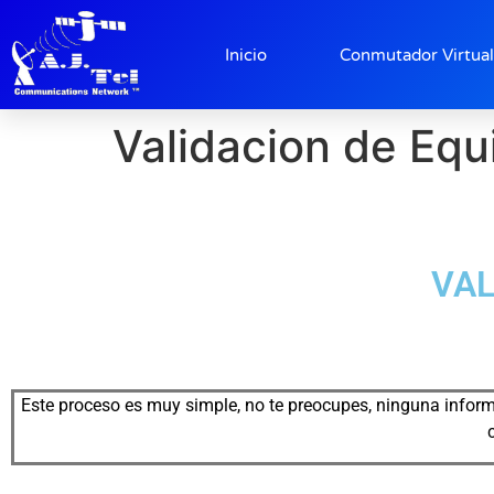
contenido
Añade aquí tu texto de 
Inicio
Conmutador Virtual
Validacion de Equ
VAL
Este proceso es muy simple, no te preocupes, ninguna infor