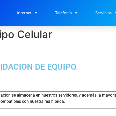
cabecera
Internet
Telefonía
Servicios
ipo Celular
IDACION DE EQUIPO.
macion se almacena en nuestros servidores, y además la mayoria
compatibles con nuestra red hibrida.