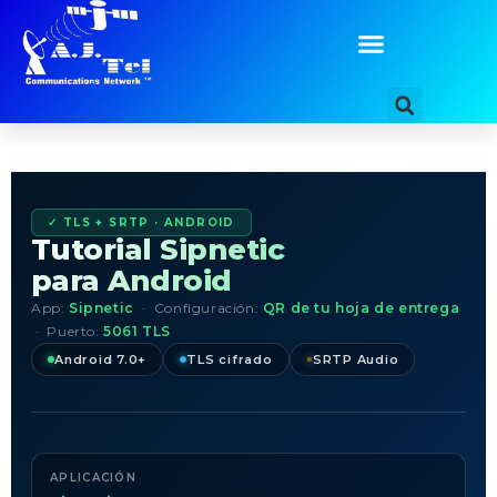
contenido
Añade aquí tu texto de
cabecera
✓ TLS + SRTP · ANDROID
Tutorial Sipnetic
para Android
App:
Sipnetic
· Configuración:
QR de tu hoja de entrega
· Puerto:
5061 TLS
Android 7.0+
TLS cifrado
SRTP Audio
APLICACIÓN