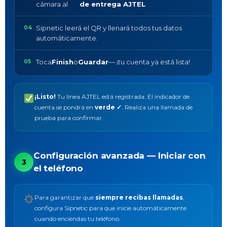
cámara al
de entrega AJTEL
Sipnetic leerá el QR y llenará todos tus datos
automáticamente.
Toca
Finish
o
Guardar
— ¡tu cuenta ya está lista!
¡Listo!
Tu línea AJTEL está registrada. El indicador de
cuenta se pondrá en
verde ✓
. Realiza una llamada de
prueba para confirmar.
Configuración avanzada — Iniciar con
3
el teléfono
Para garantizar que
siempre recibas llamadas
,
configura Sipnetic para que inicie automáticamente
cuando enciendas tu teléfono.