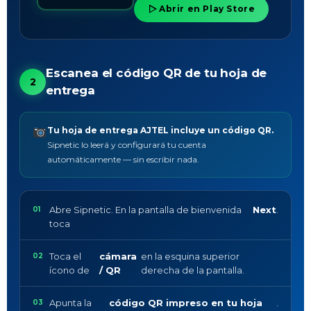
Abrir en Play Store
Escanea el código QR de tu hoja de
2
entrega
Tu hoja de entrega AJTEL incluye un código QR.
Sipnetic lo leerá y configurará tu cuenta
automáticamente — sin escribir nada.
Abre Sipnetic. En la pantalla de bienvenida
Next
.
toca
Toca el
cámara
en la esquina superior
ícono de
/ QR
derecha de la pantalla.
Apunta la
código QR impreso en tu hoja
.