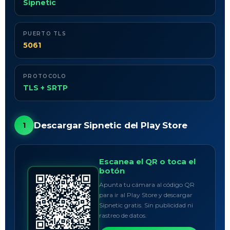
Sipnetic
PUERTO TLS
5061
PROTOCOLO
TLS + SRTP
Descargar Sipnetic del Play Store
1
Escanea el QR o toca el
botón
Apunta tu cámara al código QR
para ir al Play Store y descargar
Sipnetic gratis. Sin publicidad ni
rastreo de datos.