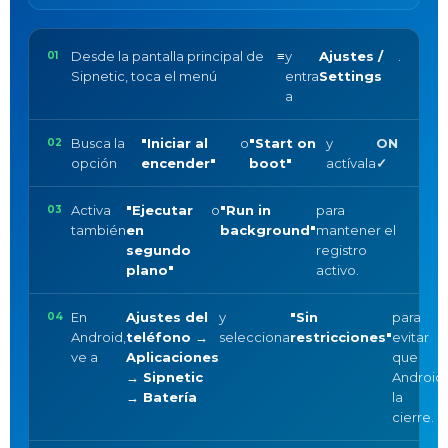
Desde la pantalla principal de
≡
y
Ajustes /
.
Sipnetic, toca el menú
entra
Settings
a
Busca la
"Iniciar al
o
"Start on
y
ON
opción
encender"
boot"
actívala
✓
Activa
"Ejecutar
o
"Run in
para
también
en
background"
mantener el
segundo
registro
plano"
activo.
En
Ajustes del
y
"Sin
para
Android,
teléfono →
selecciona
restricciones"
evitar
ve a
Aplicaciones
que
→ Sipnetic
Android
→ Batería
la
cierre.