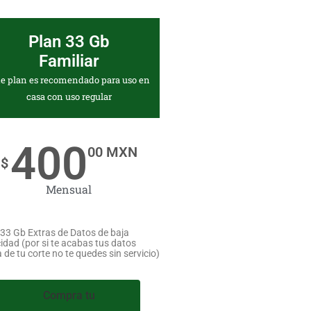
Plan 33 Gb
Familiar
te plan es recomendado para uso en
casa con uso regular
400
00 MXN
$
Mensual
33 Gb Extras de Datos de baja
idad (por si te acabas tus datos
 de tu corte no te quedes sin servicio)
Compra tu