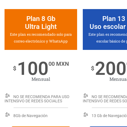
Plan 8 Gb
Plan 13
Ultra Light
Uso escolar
Este plan es recomendado solo para
Este plan es recomen
correo electrónico y WhatsApp
escolar básico de
100
200
00 MXN
$
$
Mensual
Mensua
NO SE RECOMIENDA PARA USO
NO SE RECOMIEND
INTENSIVO DE REDES SOCIALES
INTENSIVO DE REDES S
8Gb de Navegación
13 Gb de Navegaci