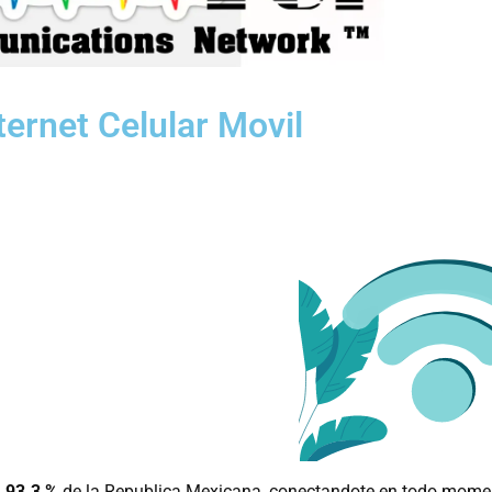
ternet Celular Movil
l
93.3 %
de la Republica Mexicana, conectandote en todo momen