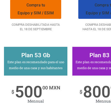
Compra tu
Compra 
Equipo y SIM / ESIM
Equipo y SIM 
COMPRA DESHABILITADA HASTA
COMPRA DESHAB
EL 18 DE SEPTIEMBRE
HASTA EL 18 DE S
Plan 53 Gb
Plan 83
Este plan es recomendado para el uso
Este plan es recomenda
medio de una casa y sus habitantes
medio de una casa y s
500
800
00 MXN
$
$
Mensual
Mensua