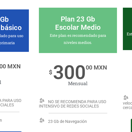
Plan 23 Gb
 Gb
Escolar Medio
 básico
Es
Este plan es recomendado para
dado para uso
niveles medios.
 primaria
300
00 MXN
00 MXN
$
l
Mensual
A PARA USO
NO SE RECOMIENDA PARA USO
veloc
OCIALES
INTENSIVO DE REDES SOCIALES
cerca
ón
23 Gb de Navegación