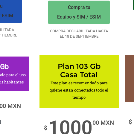
tu
Compra tu
/ ESIM
Equipo y SIM / ESIM
ILITADA
COMPRA DESHABILITADA HASTA
EPTIEMBRE
EL 18 DE SEPTIEMBRE
Plan 103 Gb
 Gb
Casa Total
do para el uso
us habitantes
Este plan es recomendado para
quiene estan conectados todo el
tiempo
00 MXN
1000
$
l
00 MXN
$