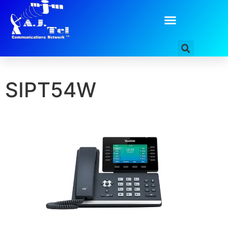
contenido
Añade aquí tu texto de
cabecera
SIPT54W